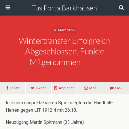
Tus Porta Barkhausen
4. März 2023
Wintertransfer Erfolgreich
Abgeschlossen, Punkte
Mitgenommen
Teilen
Tweet
Anpinnen
Mail
SMS
In einem unspektakulären Spiel siegten die Handball-
Herren gegen LIT 1912 4 mit 26:18.
Neuzugang Martin Spitmann (33 Jahre)