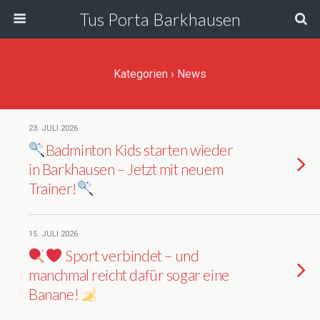
Tus Porta Barkhausen
Kategorien ›
News
23. JULI 2026
Badminton Kids starten wieder
in Barkhausen – Jetzt mit neuem
Trainer!
15. JULI 2026
Sport verbindet – und
manchmal reicht dafür sogar eine
Banane!