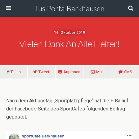
Tus Porta Barkhausen
14. Oktober 2019
Vielen Dank An Alle Helfer!
Teilen
Tweet
Anpinnen
Mail
SMS
Nach dem Aktionstag „Sportplatzpflege“ hat die FIBa auf
der Facebook-Seite des SportCafes folgenden Beitrag
gepostet: