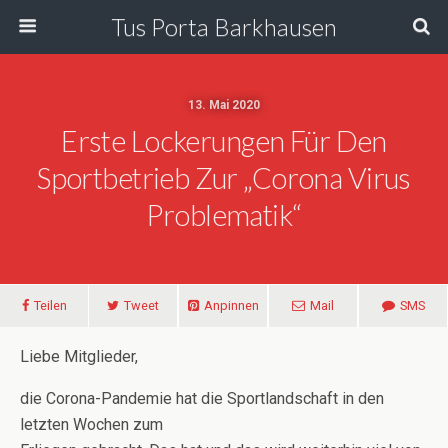
Tus Porta Barkhausen
13. Mai 2020
Erste Lockerungen Für Den
Sportbetrieb Zur „Corona Virus
Problematik“
Teilen
Tweet
Anpinnen
Mail
SMS
Liebe Mitglieder,
die Corona-Pandemie hat die Sportlandschaft in den
letzten Wochen zum