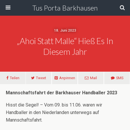
Tus Porta Barkhausen
18. Juni 2023
„Ahoi Statt Malle“ Hieß Es In
Diesem Jahr
Teilen
Tweet
Anpinnen
Mail
SMS
Mannschaftsfahrt der Barkhauser Handballer 2023
Hisst die Segel! – Vom 09. bis 11.06. waren wir
Handballer in den Niederlanden unterwegs auf
Mannschaftsfahrt.