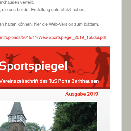
arkhausen verteilt.
 die uns bei der Erstellung unteratützt haben,
nden halten können, hier die Web-Version zum blättern.
tent/uploads/2019/11/Web-Sportspiegel_2019_150dpi.pdf