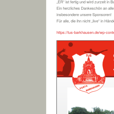
„ER“ ist fertig und wird zurzeit in B
Ein herzliches Dankeschön an alle,
insbesondere unsere Sponsoren!
Für alle, die ihn nicht „live“ in Hä
https://tus-barkhausen.de/wp-con