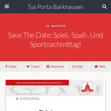
Tus Porta Barkhausen
24. April 2025
Save The Date: Spiel,- Spaß-, Und
Sportnachmittag!
Teilen
Tweet
Anpinnen
Mail
SMS