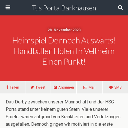
Tus Porta Barkhausen
28. November 2023
Heimspiel Dennoch Auswärts!
Handballer Holen In Veltheim
Einen Punkt!
Teilen
Tweet
Anpinnen
Mail
SMS
Das Derby zwischen unserer Mannschaft und der HSG
Porta stand unter keinem guten Stern. Viele unserer
Spieler waren aufgrund von Krankheiten und Verletzungen
ausgefallen. Dennoch gingen wir motiviert in die erste