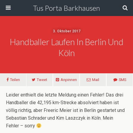
Tus Porta Barkhausen
3. Oktober 2017
Handballer Laufen In Berlin Und
Köln
Teilen
Tweet
Anpinnen
Mail
SMS
Leider enthielt die letzte Meldung einen Fehler! Das drei
Handballer die 42,195 km-Strecke absolviert haben ist
völlig richtig, aber Freeric Meier ist in Berlin gestartet und
Sebastian Schrader und Kim Laszczyk in Köln. Mein
Fehler – sorry