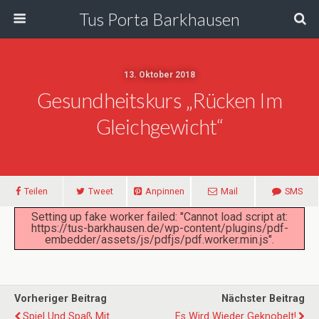
Tus Porta Barkhausen
13. Oktober 2018
Gesundheitskurs „Rücken Im
Gleichgewicht“
Teilen
Tweet
Anpinnen
Mail
SMS
Setting up fake worker failed: "Cannot load script at:
https://tus-barkhausen.de/wp-content/plugins/pdf-
embedder/assets/js/pdfjs/pdf.worker.min.js".
Vorheriger Beitrag
Nächster Beitrag
Spiel Und Spaß Mit
Es Wird Wieder Geknobelt!