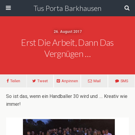
Tus Porta Barkhausen
26. August 2017
Erst Die Arbeit, Dann Das
Vergnügen …
Teilen
Tweet
Anpinnen
Mail
SMS
So ist das, wenn ein Handballer 30 wird und …. Kreativ wie
immer!