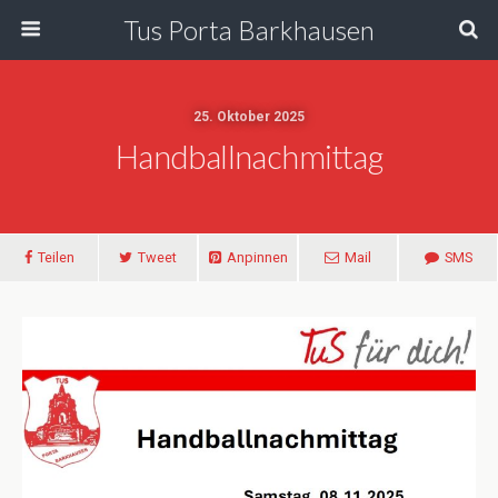
Tus Porta Barkhausen
25. Oktober 2025
Handballnachmittag
Teilen
Tweet
Anpinnen
Mail
SMS