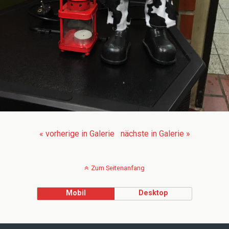
« vorherige in Galerie
nächste in Galerie »
Zum Seitenanfang
Mobil
Desktop